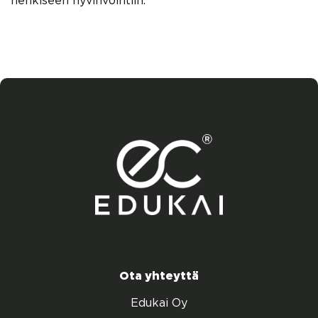
henkiseen hyvinvointiin.
Ota yhteyttä
Edukai Oy