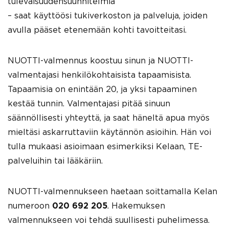
tulevaisuudensuunnitelmia
– saat käyttöösi tukiverkoston ja palveluja, joiden
avulla pääset etenemään kohti tavoitteitasi.
NUOTTI-valmennus koostuu sinun ja NUOTTI-
valmentajasi henkilökohtaisista tapaamisista.
Tapaamisia on enintään 20, ja yksi tapaaminen
kestää tunnin. Valmentajasi pitää sinuun
säännöllisesti yhteyttä, ja saat häneltä apua myös
mieltäsi askarruttaviin käytännön asioihin. Hän voi
tulla mukaasi asioimaan esimerkiksi Kelaan, TE-
palveluihin tai lääkäriin.
NUOTTI-valmennukseen haetaan soittamalla Kelan
numeroon
020 692 205
. Hakemuksen
valmennukseen voi tehdä suullisesti puhelimessa.