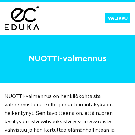
Siirry
suoraan
VALIKKO
sisältöön
NUOTTI-valmennus
NUOTTI-valmennus on henkilökohtaista
valmennusta nuorelle, jonka toimintakyky on
heikentynyt. Sen tavoitteena on, että nuoren
käsitys omista vahvuuksista ja voimavaroista
vahvistuu ja hän kartuttaa elämänhallintaan ja