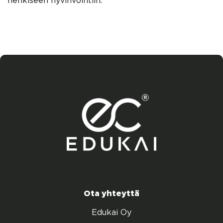
henkiseen hyvinvointiin.
Ota yhteyttä
Edukai Oy