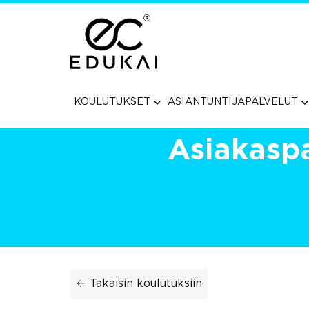
Siirry
suoraan
sisältöön
KOULUTUKSET
ASIANTUNTIJAPALVELUT
Asiakaspal
← Takaisin koulutuksiin