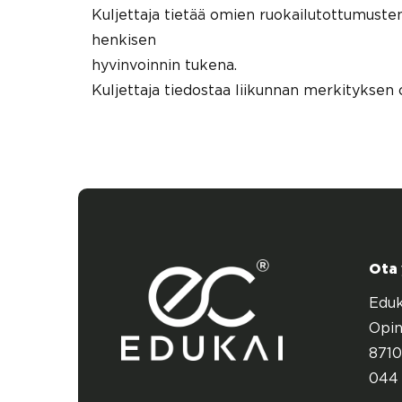
Kuljettaja tietää omien ruokailutottumust
henkisen
hyvinvoinnin tukena.
Kuljettaja tiedostaa liikunnan merkityksen 
Ota
Eduk
Opin
8710
044 