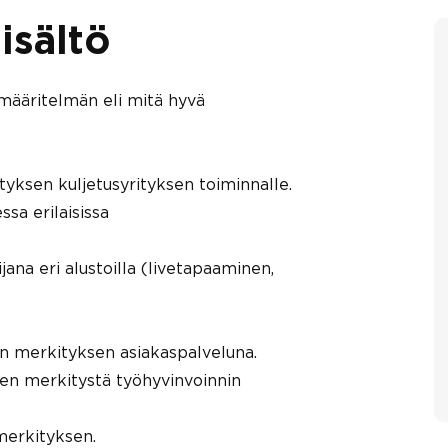
isältö
 määritelmän eli mitä hyvä
yksen kuljetusyrityksen toiminnalle.
ssa erilaisissa
jana eri alustoilla (livetapaaminen,
n merkityksen asiakaspalveluna.
den merkitystä työhyvinvoinnin
merkityksen.