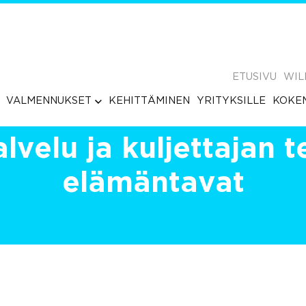
ETUSIVU
WIL
VALMENNUKSET
KEHITTÄMINEN
YRITYKSILLE
KOKE
velu ja kuljettajan t
elämäntavat