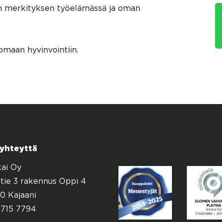
en merkityksen työelämässä ja oman
omaan hyvinvointiin.
 yhteyttä
ai Oy
tie 3 rakennus Oppi 4
0 Kajaani
715 7794