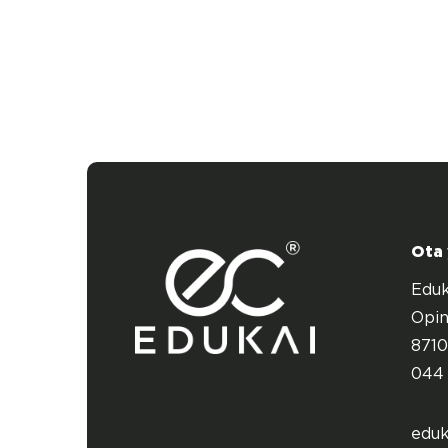
Ota
Eduk
Opin
8710
044 
eduk