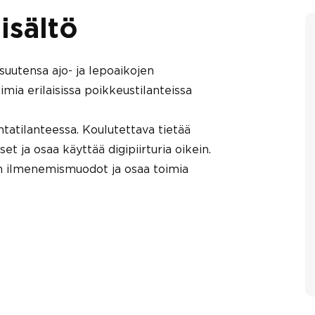
isältö
suutensa ajo- ja lepoaikojen
mia erilaisissa poikkeustilanteissa
tatilanteessa. Koulutettava tietää
et ja osaa käyttää digipiirturia oikein.
en ilmenemismuodot ja osaa toimia