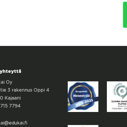
 yhteyttä
ai Oy
tie 3 rakennus Oppi 4
0 Kajaani
715 7794
ai@edukai.fi