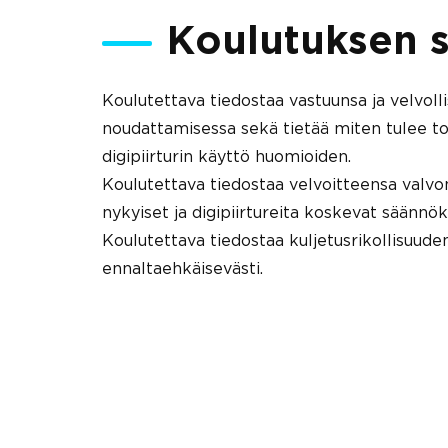
Koulutuksen s
Koulutettava tiedostaa vastuunsa ja velvolli
noudattamisessa sekä tietää miten tulee toi
digipiirturin käyttö huomioiden.
Koulutettava tiedostaa velvoitteensa valvon
nykyiset ja digipiirtureita koskevat säännöks
Koulutettava tiedostaa kuljetusrikollisuud
ennaltaehkäisevästi.