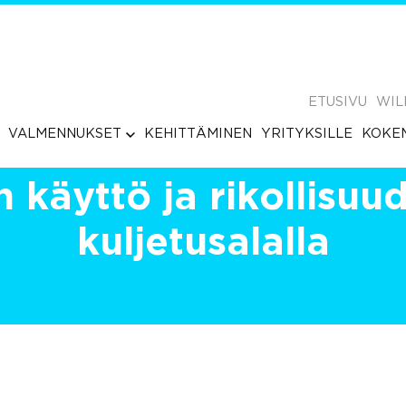
ETUSIVU
WIL
VALMENNUKSET
KEHITTÄMINEN
YRITYKSILLE
KOKE
in käyttö ja rikollisuu
kuljetusalalla