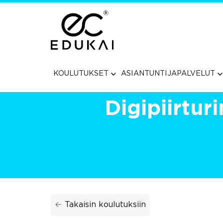
Siirry
suoraan
sisältöön
KOULUTUKSET
ASIANTUNTIJAPALVELUT
Digipiirtur
← Takaisin koulutuksiin