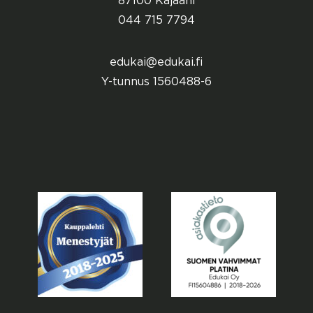
87100 Kajaani
044 715 7794
edukai@edukai.fi
Y-tunnus 1560488-6