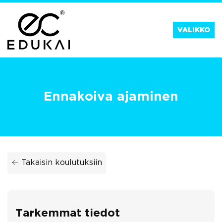
Siirry
suoraan
VALIKKO
sisältöön
Ennakoiva ajaminen
← Takaisin koulutuksiin
Tarkemmat tiedot