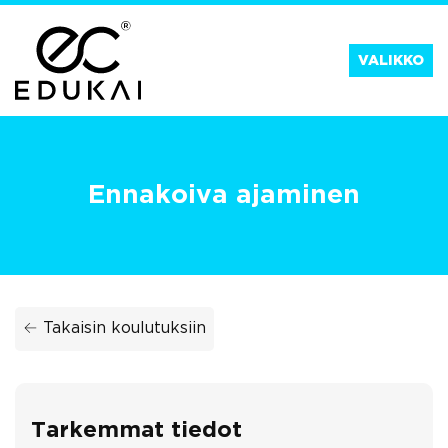
Siirry
suoraan
VALIKKO
sisältöön
Ennakoiva ajaminen
← Takaisin koulutuksiin
Tarkemmat tiedot