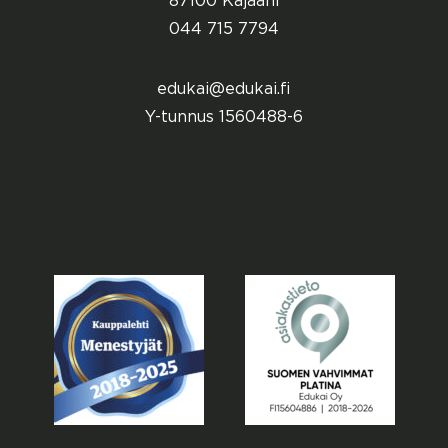
87100 Kajaani
044 715 7794
edukai@edukai.fi
Y-tunnus 1560488-6