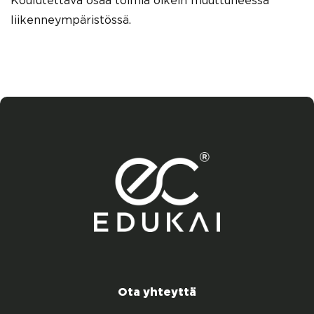
Koulutettava osaa toimia oikein muuttuneessa
liikenneympäristössä.
Ota yhteyttä