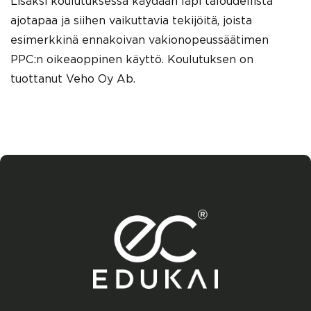
Lisäksi koulutuksessa käydään läpi taloudellista
ajotapaa ja siihen vaikuttavia tekijöitä, joista
esimerkkinä ennakoivan vakionopeussäätimen
PPC:n oikeaoppinen käyttö. Koulutuksen on
tuottanut Veho Oy Ab.