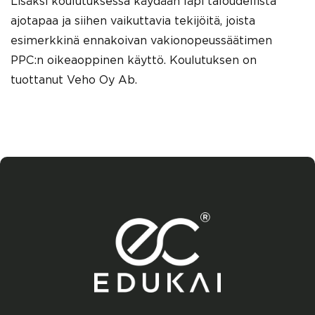
Lisäksi koulutuksessa käydään läpi taloudellista
ajotapaa ja siihen vaikuttavia tekijöitä, joista
esimerkkinä ennakoivan vakionopeussäätimen
PPC:n oikeaoppinen käyttö. Koulutuksen on
tuottanut Veho Oy Ab.