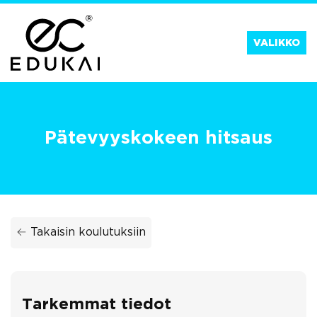
Siirry
suoraan
VALIKKO
sisältöön
Pätevyyskokeen hitsaus
← Takaisin koulutuksiin
Tarkemmat tiedot