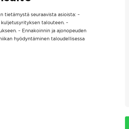
n tietämystä seuraavista asioista: –
kuljetusyrityksen talouteen. –
tukseen. – Ennakoinnin ja ajonopeuden
niikan hyödyntäminen taloudellisessa