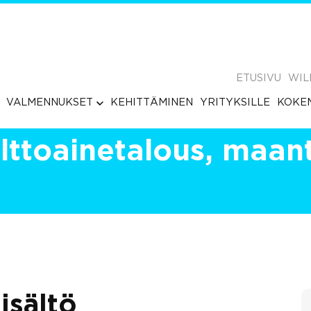
ETUSIVU
WIL
VALMENNUKSET
KEHITTÄMINEN
YRITYKSILLE
KOKE
lttoainetalous, maant
isältö