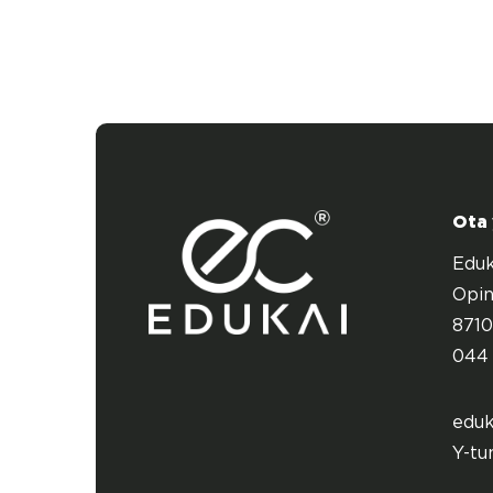
Ota
Eduk
Opin
8710
044 
eduk
Y-tu