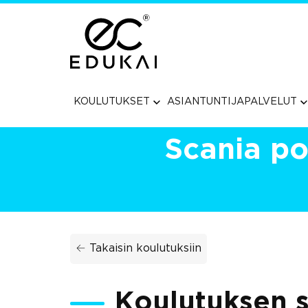
Siirry
suoraan
sisältöön
KOULUTUKSET
ASIANTUNTIJAPALVELUT
Scania po
← Takaisin koulutuksiin
Koulutuksen s