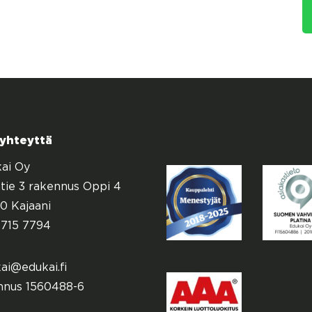
 yhteyttä
ai Oy
tie 3 rakennus Oppi 4
0 Kajaani
715 7794
ai@edukai.fi
nnus 1560488-6