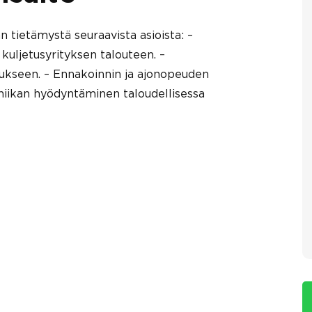
n tietämystä seuraavista asioista: –
kuljetusyrityksen talouteen. –
tukseen. – Ennakoinnin ja ajonopeuden
niikan hyödyntäminen taloudellisessa