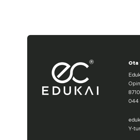
Ota
Eduk
Opin
8710
044 
eduk
Y-tu