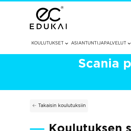
Siirry
suoraan
sisältöön
KOULUTUKSET
ASIANTUNTIJAPALVELUT
Scania p
← Takaisin koulutuksiin
Koulutuksen s