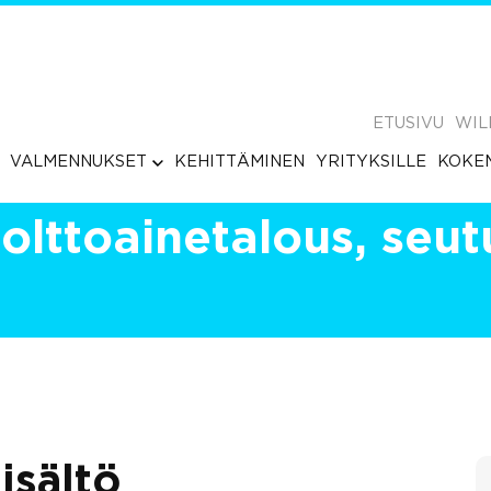
ETUSIVU
WIL
VALMENNUKSET
KEHITTÄMINEN
YRITYKSILLE
KOKE
olttoainetalous, seut
isältö