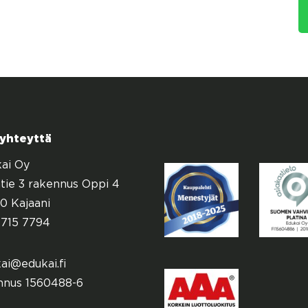
 yhteyttä
ai Oy
tie 3 rakennus Oppi 4
0 Kajaani
715 7794
ai@edukai.fi
nnus 1560488-6