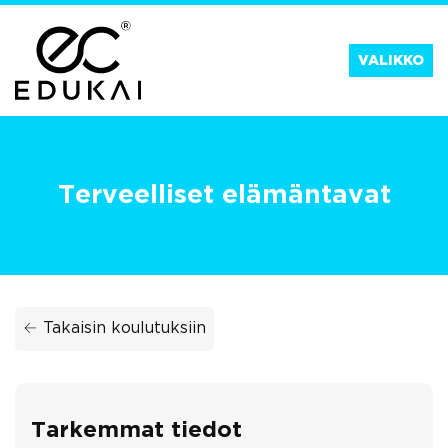
Siirry
suoraan
VALIKKO
sisältöön
Terveelliset elämäntavat
← Takaisin koulutuksiin
Tarkemmat tiedot