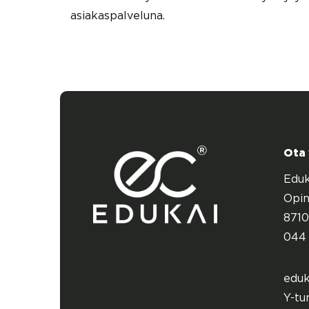
asiakaspalveluna.
Ota
Eduk
Opin
8710
044 
eduk
Y-tu