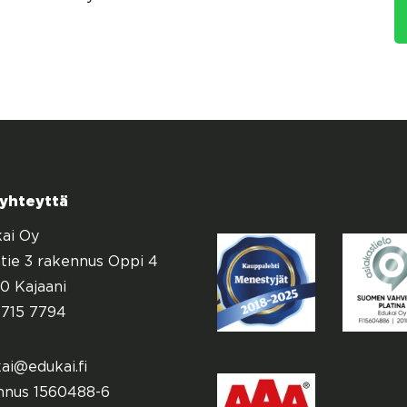
 yhteyttä
ai Oy
tie 3 rakennus Oppi 4
0 Kajaani
715 7794
ai@edukai.fi
nnus 1560488-6