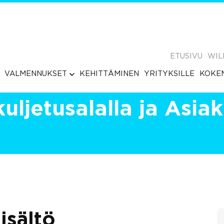
ETUSIVU
WIL
VALMENNUKSET
KEHITTÄMINEN
YRITYKSILLE
KOKE
kuljetusalalla ja Asia
isältö