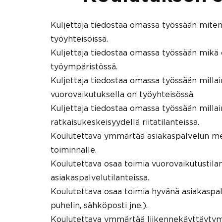
Kuljettaja tiedostaa omassa työssään miten
työyhteisöissä.
Kuljettaja tiedostaa omassa työssään mikä
työympäristössä.
Kuljettaja tiedostaa omassa työssään milla
vuorovaikutuksella on työyhteisössä.
Kuljettaja tiedostaa omassa työssään milla
ratkaisukeskeisyydellä riitatilanteissa.
Koulutettava ymmärtää asiakaspalvelun me
toiminnalle.
Koulutettava osaa toimia vuorovaikutustilan
asiakaspalvelutilanteissa.
Koulutettava osaa toimia hyvänä asiakaspalv
puhelin, sähköposti jne.).
Koulutettava ymmärtää liikennekäyttäyty