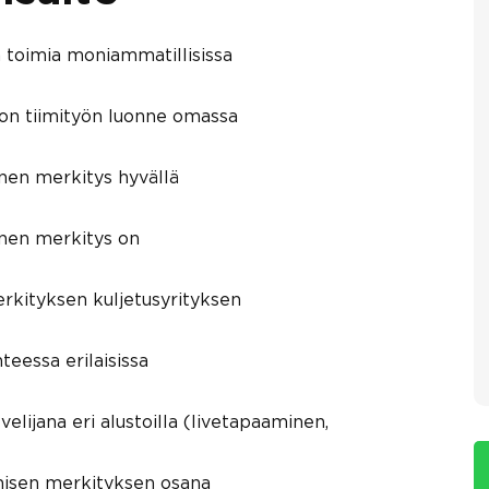
 toimia moniammatillisissa
 on tiimityön luonne omassa
inen merkitys hyvällä
inen merkitys on
rkityksen kuljetusyrityksen
teessa erilaisissa
elijana eri alustoilla (livetapaaminen,
misen merkityksen osana