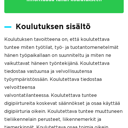
Koulutuksen sisältö
Koulutuksen tavoitteena on, että koulutettava
tuntee miten työtilat, työ- ja tuotantomenetelmät
hänen työpaikallaan on suunniteltu ja miten ne
vaikuttavat häneen työntekijänä. Koulutettava
tiedostaa vastuunsa ja velvollisuutensa
työympäristössään. Koulutettava tiedostaa
velvoitteensa
valvontatilanteessa. Koulutettava tuntee
digipiirtureita koskevat säännökset ja osaa käyttää
digipiirturia oikein. Koulutettava tuntee muuttuneen
tieliikennelain perusteet, liikennemerkit ja
tiemerkinnät. Koulutettava osaa toimia oikein