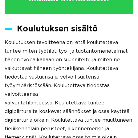
Koulutuksen sisältö
Koulutuksen tavoitteena on, että koulutettava
tuntee miten työtilat, työ- ja tuotantomenetelmät
hänen työpaikallaan on suunniteltu ja miten ne
vaikuttavat häneen työntekijänä. Koulutettava
tiedostaa vastuunsa ja velvollisuutensa
työympäristössään. Koulutettava tiedostaa
velvoitteensa
valvontatilanteessa. Koulutettava tuntee
digipiirtureita koskevat säännökset ja osaa käyttää
digipiirturia oikein. Koulutettava tuntee muuttuneen
tieliikennelain perusteet, liikennemerkit ja
tiemerkinnät. Koulutettava osaa toimia oikein